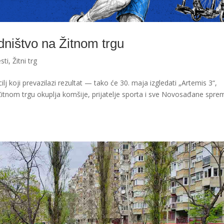
edništvo na Žitnom trgu
sti
,
Žitni trg
ilj koji prevazilazi rezultat — tako će 30. maja izgledati „Artemis 3“,
 Žitnom trgu okuplja komšije, prijatelje sporta i sve Novosađane spr