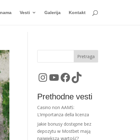
 nama
Vesti
Galerija
Kontakt
Pretraga
Instagram
YouTube
Facebook
TikTok
Prethodne vesti
Casino non AAMS:
L’importanza della licenza
Jakie bonusy dostępne bez
depozytu w Mostbet mają
największą wartość?