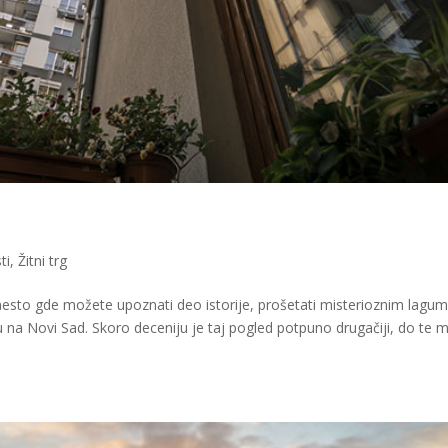
ti
,
Žitni trg
, mesto gde možete upoznati deo istorije, prošetati misterioznim lagu
du na Novi Sad. Skoro deceniju je taj pogled potpuno drugačiji, do te 