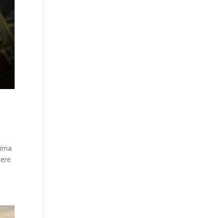
mima
mere