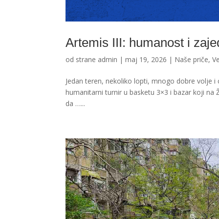
Artemis III: humanost i zaj
od strane
admin
|
maj 19, 2026
|
Naše priče
,
Ve
Jedan teren, nekoliko lopti, mnogo dobre volje i c
humanitarni turnir u basketu 3×3 i bazar koji na
da …...