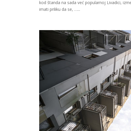
kod štanda na sada već popularnoj Livadici, iz
imati priliku da se, …...