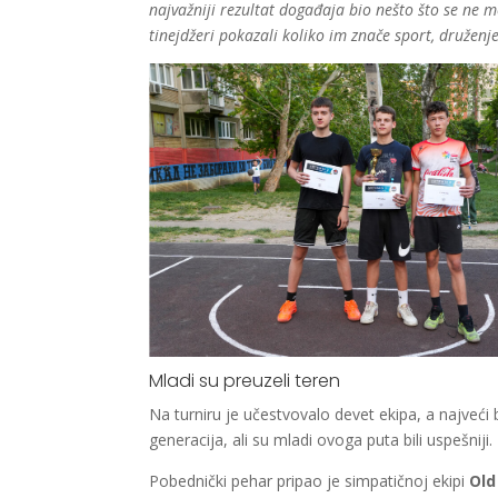
najvažniji rezultat događaja bio nešto što se ne 
tinejdžeri pokazali koliko im znače sport, druženj
Mladi su preuzeli teren
Na turniru je učestvovalo devet ekipa, a najveći br
generacija, ali su mladi ovoga puta bili uspešniji.
Pobednički pehar pripao je simpatičnoj ekipi
Old