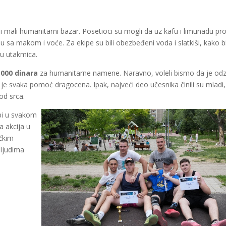
 mali humanitarni bazar. Posetioci su mogli da uz kafu i limunadu pr
dlu sa makom i voće. Za ekipe su bili obezbeđeni voda i slatkiši, kako b
đu utakmica.
.000 dinara
za humanitarne namene. Naravno, voleli bismo da je odz
er je svaka pomoć dragocena. Ipak, najveći deo učesnika činili su mladi,
 od srca.
bi u svakom
 akcija u
ičkim
ljudima