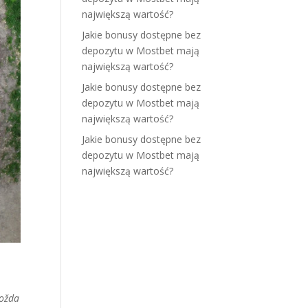
największą wartość?
Jakie bonusy dostępne bez
depozytu w Mostbet mają
największą wartość?
Jakie bonusy dostępne bez
depozytu w Mostbet mają
największą wartość?
Jakie bonusy dostępne bez
depozytu w Mostbet mają
największą wartość?
možda