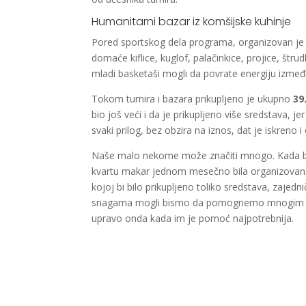
Humanitarni bazar iz komšijske kuhinje
Pored sportskog dela programa, organizovan je i
domaće kiflice, kuglof, palačinkice, projice, štru
mladi basketaši mogli da povrate energiju izme
Tokom turnira i bazara prikupljeno je ukupno
39
bio još veći i da je prikupljeno više sredstava, j
svaki prilog, bez obzira na iznos, dat je iskreno i
Naše malo nekome može značiti mnogo. Kada 
kvartu makar jednom mesečno bila organizovana
kojoj bi bilo prikupljeno toliko sredstava, zajedn
snagama mogli bismo da pomognemo mnogim 
upravo onda kada im je pomoć najpotrebnija.