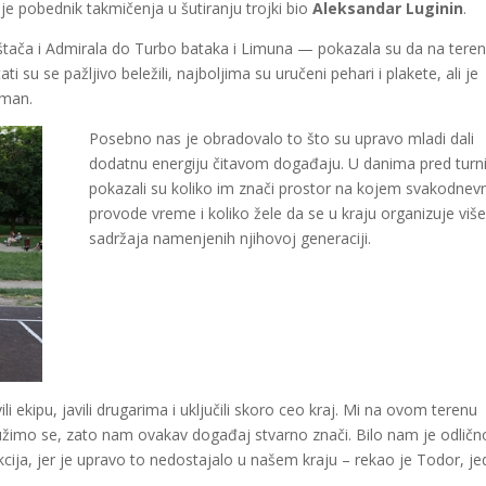
 je pobednik takmičenja u šutiranju trojki bio
Aleksandar Luginin
.
tača i Admirala do Turbo bataka i Limuna — pokazala su da na tere
ti su se pažljivo beležili, najboljima su uručeni pehari i plakete, ali je
sman.
Posebno nas je obradovalo to što su upravo mladi dali
dodatnu energiju čitavom događaju. U danima pred turni
pokazali su koliko im znači prostor na kojem svakodnev
provode vreme i koliko žele da se u kraju organizuje viš
sadržaja namenjenih njihovoj generaciji.
 ekipu, javili drugarima i uključili skoro ceo kraj. Mi na ovom terenu
imo se, zato nam ovakav događaj stvarno znači. Bilo nam je odlično
ja, jer je upravo to nedostajalo u našem kraju – rekao je Todor, j