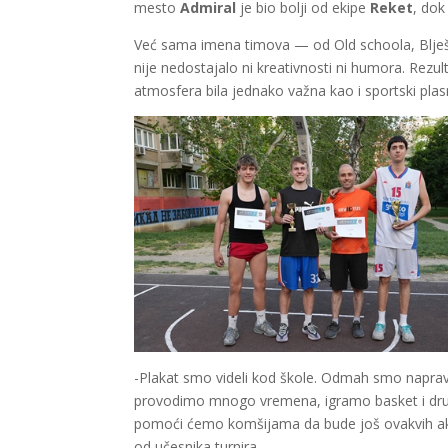
mesto
Admiral
je bio bolji od ekipe
Reket
, dok
Već sama imena timova — od Old schoola, Blješ
nije nedostajalo ni kreativnosti ni humora. Rezulta
atmosfera bila jednako važna kao i sportski pla
-Plakat smo videli kod škole. Odmah smo napravili
provodimo mnogo vremena, igramo basket i druž
pomoći ćemo komšijama da bude još ovakvih akci
od učesnika turnira.