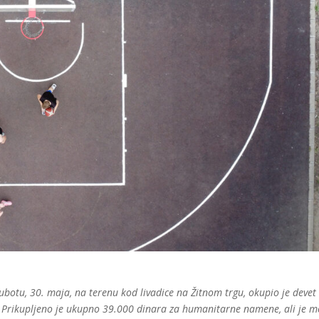
ubotu, 30. maja, na terenu kod livadice na Žitnom trgu, okupio je devet
rta. Prikupljeno je ukupno 39.000 dinara za humanitarne namene, ali je 