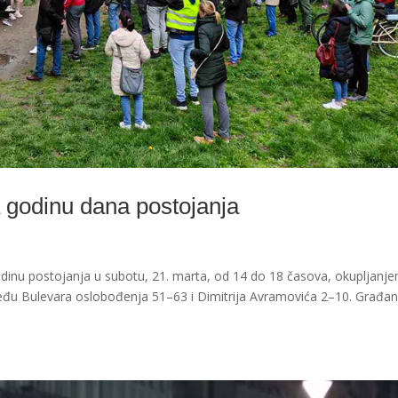
a godinu dana postojanja
odinu postojanja u subotu, 21. marta, od 14 do 18 časova, okupljanj
među Bulevara oslobođenja 51–63 i Dimitrija Avramovića 2–10. Građan