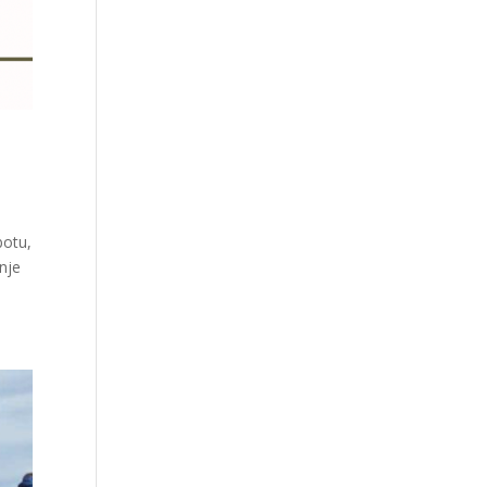
botu,
nje