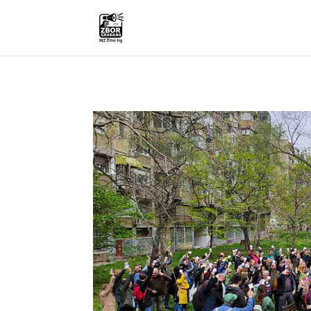
G-4W01QRGQPC