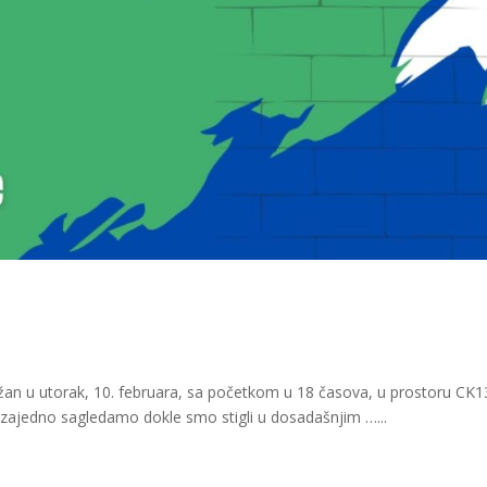
žan u utorak, 10. februara, sa početkom u 18 časova, u prostoru CK1
a zajedno sagledamo dokle smo stigli u dosadašnjim …...