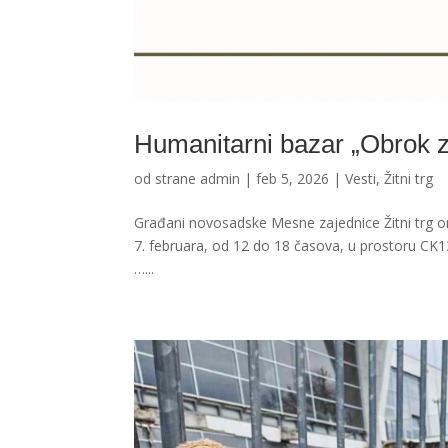
Humanitarni bazar „Obrok za
od strane
admin
|
feb 5, 2026
|
Vesti
,
Žitni trg
Građani novosadske Mesne zajednice Žitni trg or
7. februara, od 12 do 18 časova, u prostoru CK
…...