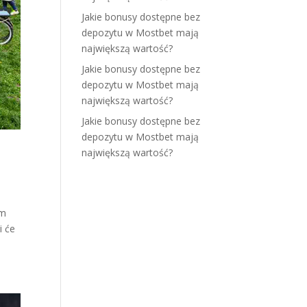
Jakie bonusy dostępne bez
depozytu w Mostbet mają
największą wartość?
Jakie bonusy dostępne bez
depozytu w Mostbet mają
największą wartość?
Jakie bonusy dostępne bez
depozytu w Mostbet mają
największą wartość?
em
i će