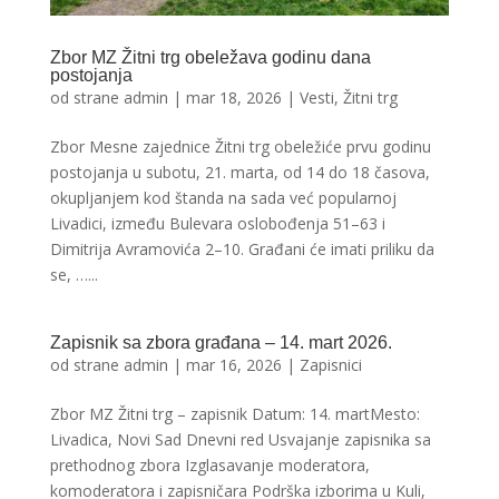
Zbor MZ Žitni trg obeležava godinu dana
postojanja
od strane
admin
|
mar 18, 2026
|
Vesti
,
Žitni trg
Zbor Mesne zajednice Žitni trg obeležiće prvu godinu
postojanja u subotu, 21. marta, od 14 do 18 časova,
okupljanjem kod štanda na sada već popularnoj
Livadici, između Bulevara oslobođenja 51–63 i
Dimitrija Avramovića 2–10. Građani će imati priliku da
se, …...
Zapisnik sa zbora građana – 14. mart 2026.
od strane
admin
|
mar 16, 2026
|
Zapisnici
Zbor MZ Žitni trg – zapisnik Datum: 14. martMesto:
Livadica, Novi Sad Dnevni red Usvajanje zapisnika sa
prethodnog zbora Izglasavanje moderatora,
komoderatora i zapisničara Podrška izborima u Kuli,