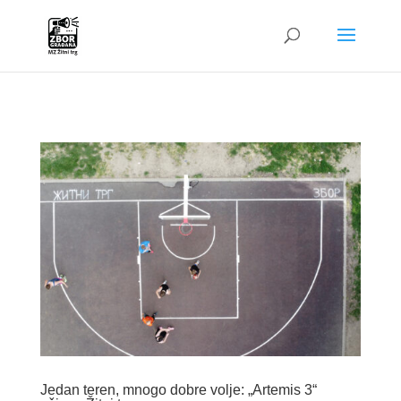
G-4W01QRGQPC
Jedan teren, mnogo dobre volje: „Artemis 3“