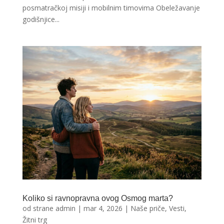
posmatračkoj misiji i mobilnim timovima Obeležavanje
godišnjice...
Koliko si ravnopravna ovog Osmog marta?
od strane
admin
|
mar 4, 2026
|
Naše priče
,
Vesti
,
Žitni trg