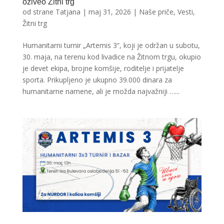
oživeo Žitni trg
od strane
Tatjana
|
maj 31, 2026
|
Naše priče
,
Vesti
,
Žitni trg
Humanitarni turnir „Artemis 3“, koji je održan u subotu,
30. maja, na terenu kod livadice na Žitnom trgu, okupio
je devet ekipa, brojne komšije, roditelje i prijatelje
sporta. Prikupljeno je ukupno 39.000 dinara za
humanitarne namene, ali je možda najvažniji …...