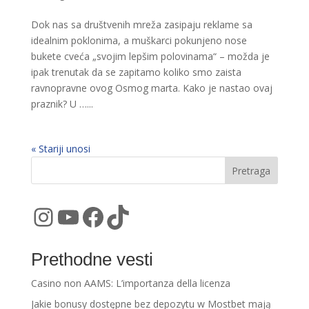
Dok nas sa društvenih mreža zasipaju reklame sa
idealnim poklonima, a muškarci pokunjeno nose
bukete cveća „svojim lepšim polovinama“ – možda je
ipak trenutak da se zapitamo koliko smo zaista
ravnopravne ovog Osmog marta. Kako je nastao ovaj
praznik? U …...
« Stariji unosi
Pretraga
Instagram
YouTube
Facebook
TikTok
Prethodne vesti
Casino non AAMS: L’importanza della licenza
Jakie bonusy dostępne bez depozytu w Mostbet mają