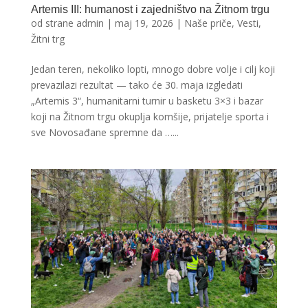
Artemis III: humanost i zajedništvo na Žitnom trgu
od strane
admin
|
maj 19, 2026
|
Naše priče
,
Vesti
,
Žitni trg
Jedan teren, nekoliko lopti, mnogo dobre volje i cilj koji
prevazilazi rezultat — tako će 30. maja izgledati
„Artemis 3“, humanitarni turnir u basketu 3×3 i bazar
koji na Žitnom trgu okuplja komšije, prijatelje sporta i
sve Novosađane spremne da …...