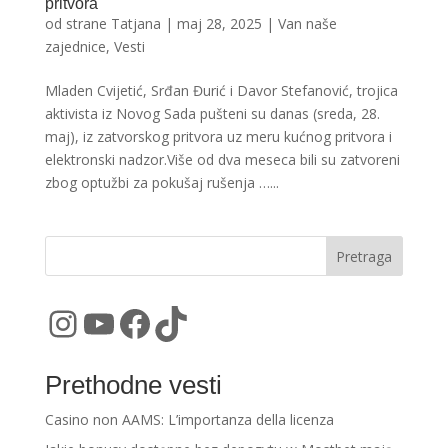
pritvora
od strane
Tatjana
|
maj 28, 2025
|
Van naše
zajednice
,
Vesti
Mladen Cvijetić, Srđan Đurić i Davor Stefanović, trojica
aktivista iz Novog Sada pušteni su danas (sreda, 28.
maj), iz zatvorskog pritvora uz meru kućnog pritvora i
elektronski nadzor.Više od dva meseca bili su zatvoreni
zbog optužbi za pokušaj rušenja …...
Pretraga
Instagram
YouTube
Facebook
TikTok
Prethodne vesti
Casino non AAMS: L’importanza della licenza