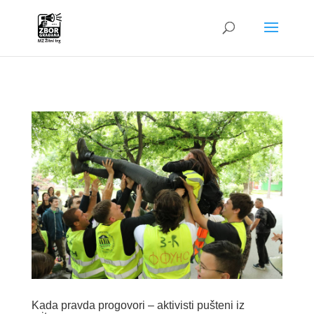
G-4W01QRGQPC
Kada pravda progovori – aktivisti pušteni iz