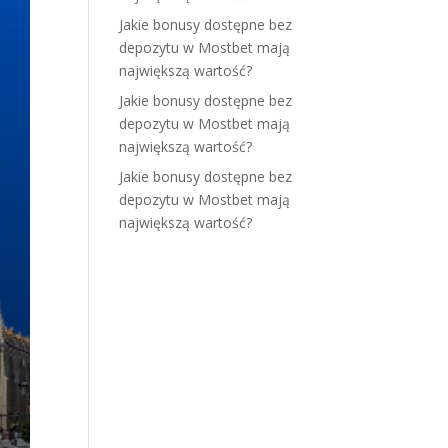
Jakie bonusy dostępne bez
depozytu w Mostbet mają
największą wartość?
Jakie bonusy dostępne bez
depozytu w Mostbet mają
największą wartość?
Jakie bonusy dostępne bez
depozytu w Mostbet mają
największą wartość?