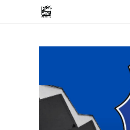
G-4W01QRGQPC