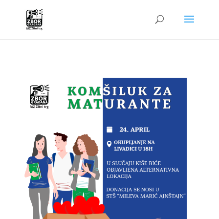
G-4W01QRGQPC