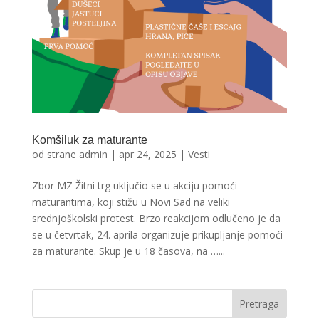
Komšiluk za maturante
od strane
admin
|
apr 24, 2025
|
Vesti
Zbor MZ Žitni trg uključio se u akciju pomoći
maturantima, koji stižu u Novi Sad na veliki
srednjoškolski protest. Brzo reakcijom odlučeno je da
se u četvrtak, 24. aprila organizuje prikupljanje pomoći
za maturante. Skup je u 18 časova, na …...
Pretraga