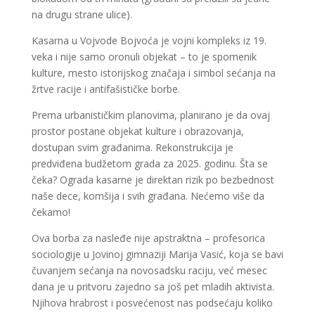
na drugu strane ulice).
Kasarna u Vojvode Bojvoća je vojni kompleks iz 19.
veka i nije samo oronuli objekat – to je spomenik
kulture, mesto istorijskog značaja i simbol sećanja na
žrtve racije i antifašističke borbe.
Prema urbanističkim planovima, planirano je da ovaj
prostor postane objekat kulture i obrazovanja,
dostupan svim građanima. Rekonstrukcija je
predviđena budžetom grada za 2025. godinu. Šta se
čeka? Ograda kasarne je direktan rizik po bezbednost
naše dece, komšija i svih građana. Nećemo više da
čekamo!
Ova borba za nasleđe nije apstraktna – profesorica
sociologije u Jovinoj gimnaziji Marija Vasić, koja se bavi
čuvanjem sećanja na novosadsku raciju, već mesec
dana je u pritvoru zajedno sa još pet mladih aktivista.
Njihova hrabrost i posvećenost nas podsećaju koliko