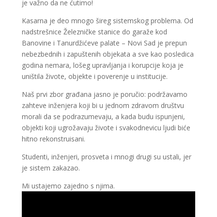
je važno da ne ćutimo!
Kasarna je deo mnogo šireg sistemskog problema. Od
nadstrešnice Železničke stanice do garaže kod
Banovine i Tanurdžićeve palate – Novi Sad je prepun
nebezbednih i zapuštenih objekata a sve kao posledica
godina nemara, lošeg upravljanja i korupcije koja je
uništila živote, objekte i poverenje u institucije.
Naš prvi zbor građana jasno je poručio: podržavamo
zahteve inženjera koji bi u jednom zdravom društvu
morali da se podrazumevaju, a kada budu ispunjeni,
objekti koji ugrožavaju živote i svakodnevicu ljudi biće
hitno rekonstruisani.
Studenti, inženjeri, prosveta i mnogi drugi su ustali, jer
je sistem zakazao.
Mi ustajemo zajedno s njima.