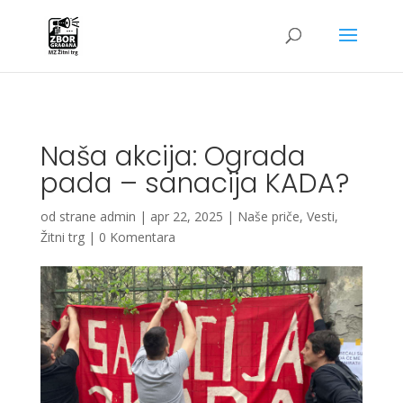
G-4W01QRGQPC
Naša akcija: Ograda
pada – sanacija KADA?
od strane
admin
|
apr 22, 2025
|
Naše priče
,
Vesti
,
Žitni trg
|
0 Komentara