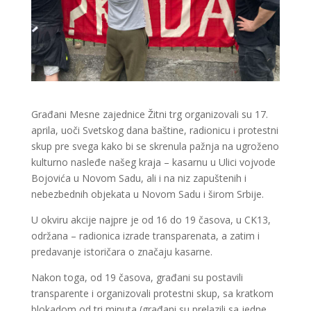
Građani Mesne zajednice Žitni trg organizovali su 17.
aprila, uoči Svetskog dana baštine, radionicu i protestni
skup pre svega kako bi se skrenula pažnja na ugroženo
kulturno nasleđe našeg kraja – kasarnu u Ulici vojvode
Bojovića u Novom Sadu, ali i na niz zapuštenih i
nebezbednih objekata u Novom Sadu i širom Srbije.
U okviru akcije najpre je od 16 do 19 časova, u CK13,
održana – radionica izrade transparenata, a zatim i
predavanje istoričara o značaju kasarne.
Nakon toga, od 19 časova, građani su postavili
transparente i organizovali protestni skup, sa kratkom
blokadom od tri minuta (građani su prelazili sa jedne