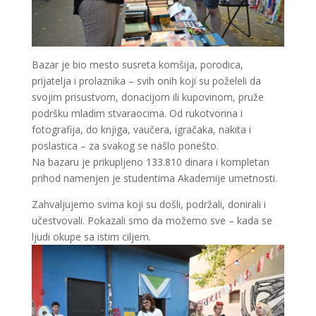
Bazar je bio mesto susreta komšija, porodica,
prijatelja i prolaznika – svih onih koji su poželeli da
svojim prisustvom, donacijom ili kupovinom, pruže
podršku mladim stvaraocima. Od rukotvorina i
fotografija, do knjiga, vaučera, igračaka, nakita i
poslastica – za svakog se našlo ponešto.
Na bazaru je prikupljeno 133.810 dinara i kompletan
prihod namenjen je studentima Akademije umetnosti.
Zahvaljujemo svima koji su došli, podržali, donirali i
učestvovali. Pokazali smo da možemo sve – kada se
ljudi okupe sa istim ciljem.