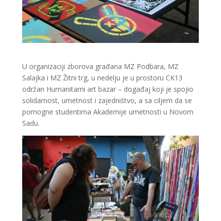
U organizaciji zborova građana MZ Podbara, MZ
Salajka i MZ Žitni trg, u nedelju je u prostoru CK13
održan Humanitarni art bazar – događaj koji je spojio
solidarnost, umetnost i zajedništvo, a sa ciljem da se
pomogne studentima Akademije umetnosti u Novom
Sadu.