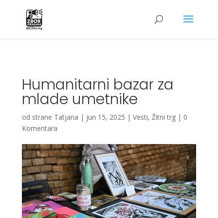
G-4W01QRGQPC
Humanitarni bazar za
mlade umetnike
od strane
Tatjana
|
jun 15, 2025
|
Vesti
,
Žitni trg
|
0
Komentara